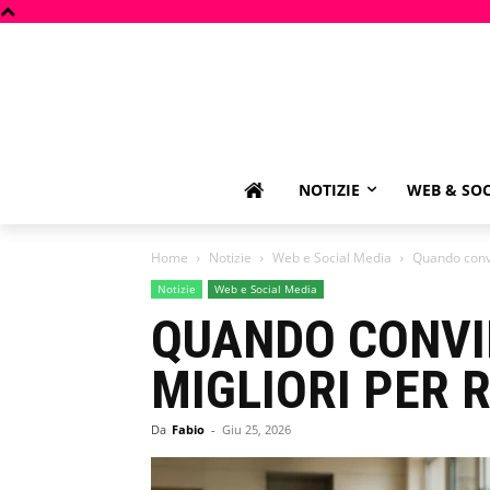
NOTIZIE
WEB & SOC
Home
Notizie
Web e Social Media
Quando convi
Notizie
Web e Social Media
QUANDO CONVIE
MIGLIORI PER 
Da
Fabio
-
Giu 25, 2026