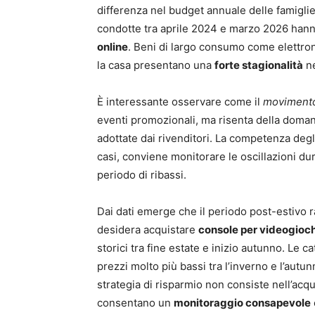
differenza nel budget annuale delle famiglie.
condotte tra aprile 2024 e marzo 2026 han
online
. Beni di largo consumo come elettron
la casa presentano una
forte stagionalità
ne
È interessante osservare come il
movimento
eventi promozionali, ma risenta della domand
adottate dai rivenditori. La competenza degli 
casi, conviene monitorare le oscillazioni du
periodo di ribassi.
Dai dati emerge che il periodo post-estivo 
desidera acquistare
console per videogioch
storici tra fine estate e inizio autunno. Le
prezzi molto più bassi tra l’inverno e l’autu
strategia di risparmio non consiste nell’acq
consentano un
monitoraggio consapevole