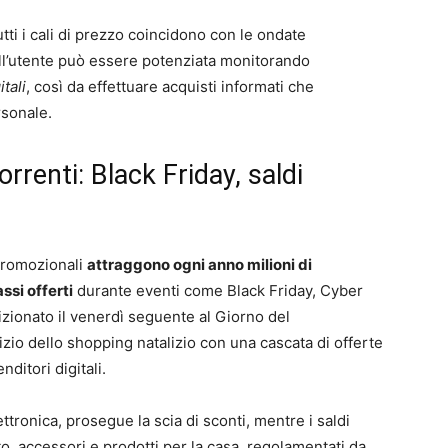
utti i cali di prezzo coincidono con le ondate
ll’utente può essere potenziata monitorando
tali
, così da effettuare acquisti informati che
rsonale.
orrenti: Black Friday, saldi
promozionali
attraggono ogni anno milioni di
assi offerti
durante eventi come Black Friday, Cyber
osizionato il venerdì seguente al Giorno del
zio dello shopping natalizio con una cascata di offerte
nditori digitali.
ttronica, prosegue la scia di sconti, mentre i saldi
o, accessori e prodotti per la casa, regolamentati da