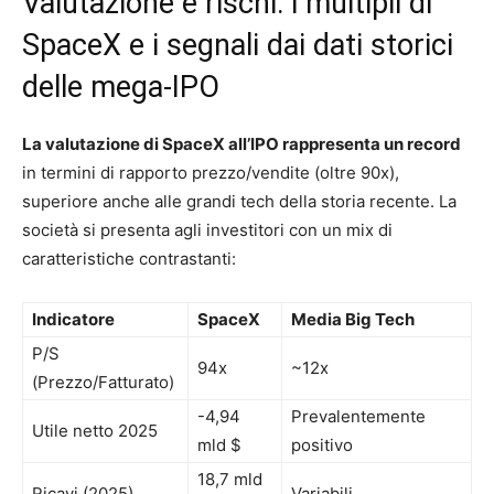
Valutazione e rischi: i multipli di
SpaceX e i segnali dai dati storici
delle mega-IPO
La valutazione di SpaceX all’IPO rappresenta un record
in termini di rapporto prezzo/vendite (oltre 90x),
superiore anche alle grandi tech della storia recente. La
società si presenta agli investitori con un mix di
caratteristiche contrastanti:
Indicatore
SpaceX
Media Big Tech
P/S
94x
~12x
(Prezzo/Fatturato)
-4,94
Prevalentemente
Utile netto 2025
mld $
positivo
18,7 mld
Ricavi (2025)
Variabili