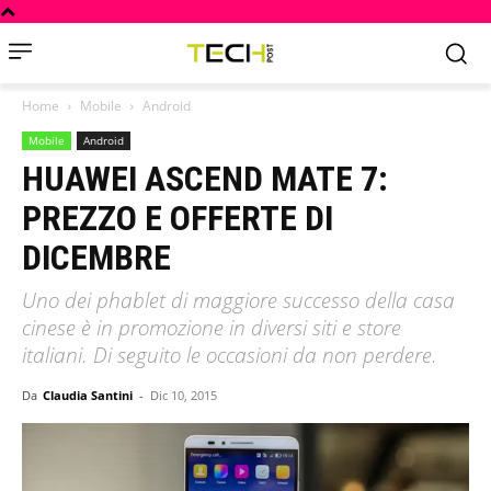
Home
Mobile
Android
Mobile
Android
HUAWEI ASCEND MATE 7:
PREZZO E OFFERTE DI
DICEMBRE
Uno dei phablet di maggiore successo della casa
cinese è in promozione in diversi siti e store
italiani. Di seguito le occasioni da non perdere.
Da
Claudia Santini
-
Dic 10, 2015