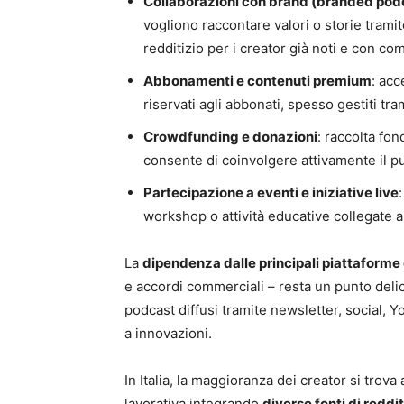
Collaborazioni con brand (branded pod
vogliono raccontare valori o storie tramite
redditizio per i creator già noti e con co
Abbonamenti e contenuti premium
: ac
riservati agli abbonati, spesso gestiti t
Crowdfunding e donazioni
: raccolta fon
consente di coinvolgere attivamente il pu
Partecipazione a eventi e iniziative live
workshop o attività educative collegate a
La
dipendenza dalle principali piattaforme 
e accordi commerciali – resta un punto delic
podcast diffusi tramite newsletter, social, Y
a innovazioni.
In Italia, la maggioranza dei creator si trova
lavorativa integrando
diverse fonti di reddi