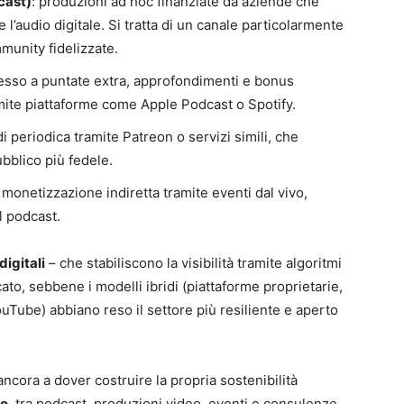
cast)
: produzioni ad hoc finanziate da aziende che
 l’audio digitale. Si tratta di un canale particolarmente
mmunity fidelizzate.
cesso a puntate extra, approfondimenti e bonus
ramite piattaforme come Apple Podcast o Spotify.
di periodica tramite Patreon o servizi simili, che
bblico più fedele.
: monetizzazione indiretta tramite eventi dal vivo,
l podcast.
digitali
– che stabiliscono la visibilità tramite algoritmi
ato, sebbene i modelli ibridi (piattaforme proprietarie,
ouTube) abbiano reso il settore più resiliente e aperto
 ancora a dover costruire la propria sostenibilità
to
, tra podcast, produzioni video, eventi e consulenze,