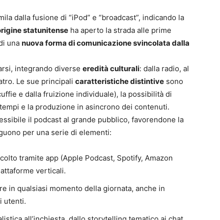
ila dalla fusione di “iPod” e “broadcast”, indicando la
origine statunitense
ha aperto la strada alle prime
 di una
nuova forma di comunicazione svincolata dalla
arsi, integrando diverse
eredità culturali
: dalla radio, al
eatro. Le sue principali
caratteristiche distintive
sono
cuffie e dalla fruizione individuale), la possibilità di
tempi e la produzione in asincrono dei contenuti.
ssibile il podcast al grande pubblico, favorendone la
inguono per una serie di elementi:
scolto tramite app (Apple Podcast, Spotify, Amazon
iattaforme verticali.
tare in qualsiasi momento della giornata, anche in
 utenti.
listica all’inchiesta, dallo storytelling tematico ai chat