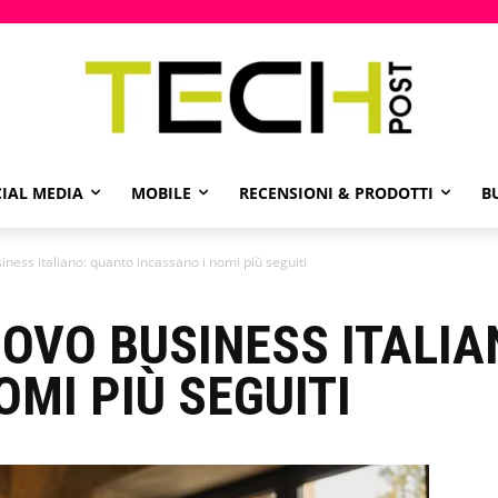
IAL MEDIA
MOBILE
RECENSIONI & PRODOTTI
B
iness italiano: quanto incassano i nomi più seguiti
UOVO BUSINESS ITALI
OMI PIÙ SEGUITI