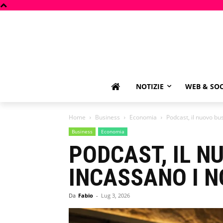
NOTIZIE
WEB & SOC
Home
Business
Economia
Podcast, il nuovo bus
Business
Economia
PODCAST, IL N
INCASSANO I N
Da
Fabio
-
Lug 3, 2026