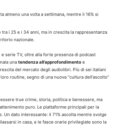
olta almeno una volta a settimana, mentre il 16% si
 tra i 25 e i 34 anni, ma in crescita la rappresentanza
rritorio nazionale.
ilm e serie TV, oltre alla forte presenza di podcast
egnala una
tendenza all’approfondimento
e
cita del mercato degli audiolibri. Più di sei italiani
 loro routine, segno di una nuova “cultura dell’ascolto”
.
ssere true crime, storia, politica e benessere, ma
trattenimento puro. Le piattaforme principali per la
e. Un dato interessante: il 71% ascolta mentre svolge
ilassarsi in casa, e le fasce orarie privilegiate sono la