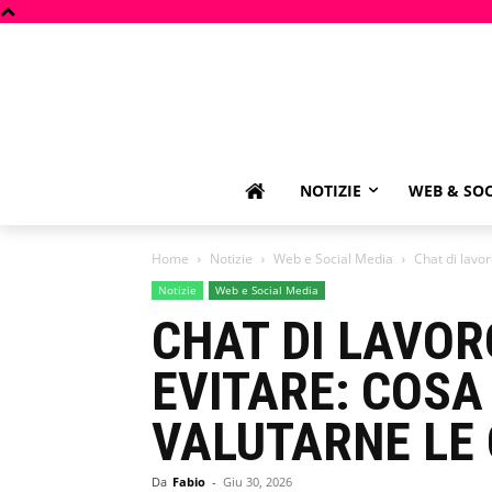
NOTIZIE
WEB & SOC
Home
Notizie
Web e Social Media
Chat di lavor
Notizie
Web e Social Media
CHAT DI LAVOR
EVITARE: COSA
VALUTARNE LE
Da
Fabio
-
Giu 30, 2026