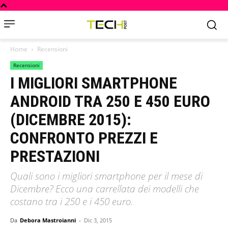
Home
Recensioni
Recensioni
I MIGLIORI SMARTPHONE
ANDROID TRA 250 E 450 EURO
(DICEMBRE 2015):
CONFRONTO PREZZI E
PRESTAZIONI
Quali sono i migliori smartphone per il mese di
Dicembre? Ecco una carrellata dei modelli che
costano tra i 250 e i 450 euro.
Da
Debora Mastroianni
-
Dic 3, 2015