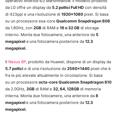
operativo Android 6.0 Marshmallow. Il modello prodotto
da LG offre un display da
5.2 pollici Full HD
con densità
di 423ppi e una risoluzione di
1920×1080
pixel. Si basa
su un processore esa-core
Qualcomm Snapdragon 808
da 1.8GHz, con
2GB
di RAM e
16 o 32 GB
di storage
interno. Monta due fotocamere, una anteriore da
5
megapixel
e
una fotocamera posteriore da
12.3
megapixel.
Il
Nexus 6P
, prodotto da Huawei, dispone di un display da
5.7
pollici
e di una risoluzione da
2560×1440
pixel che è
fra le più elevate attualmente in circolazione. Si basa
su un processore
octa-core Qualcomm Snapdragon 810
da 2.0GHz,
3GB
di RAM e
32, 64, 128GB
di memoria
interna. Monta due fotocamere, una anteriore da
8
megapixel
e una fotocamera posteriore da
12.3
megapixel.