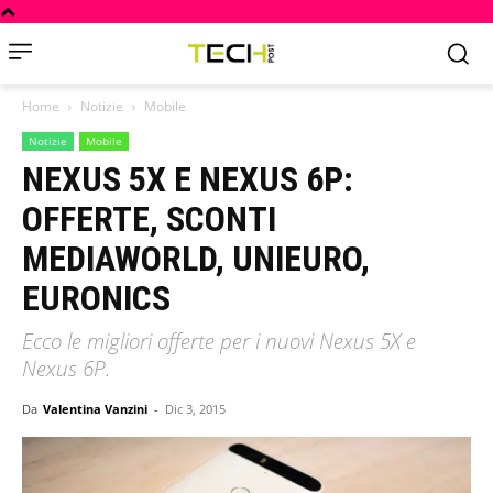
Home
Notizie
Mobile
Notizie
Mobile
NEXUS 5X E NEXUS 6P:
OFFERTE, SCONTI
MEDIAWORLD, UNIEURO,
EURONICS
Ecco le migliori offerte per i nuovi Nexus 5X e
Nexus 6P.
Da
Valentina Vanzini
-
Dic 3, 2015