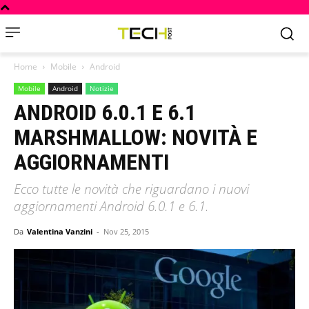
Home
Mobile
Android
Mobile
Android
Notizie
ANDROID 6.0.1 E 6.1
MARSHMALLOW: NOVITÀ E
AGGIORNAMENTI
Ecco tutte le novità che riguardano i nuovi
aggiornamenti Android 6.0.1 e 6.1.
Da
Valentina Vanzini
-
Nov 25, 2015