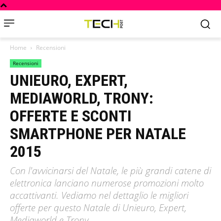
Home
Recensioni
Recensioni
UNIEURO, EXPERT,
MEDIAWORLD, TRONY:
OFFERTE E SCONTI
SMARTPHONE PER NATALE
2015
Con l'avvicinarsi del Natale, le più grandi catene di
elettronica lanciano numerose promozioni molto
accattivanti. Vediamo nel dettaglio le migliori
offerte per questo Natale di Unieuro, Expert,
Mediaworld e Trony.