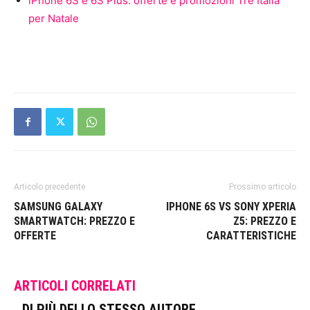
iPhone 6S e 6S Plus: offerte e promozioni Tre Italia
per Natale
Articolo precedente
Prossimo articolo
SAMSUNG GALAXY
IPHONE 6S VS SONY XPERIA
SMARTWATCH: PREZZO E
Z5: PREZZO E
OFFERTE
CARATTERISTICHE
ARTICOLI CORRELATI
DI PIÙ DELLO STESSO AUTORE