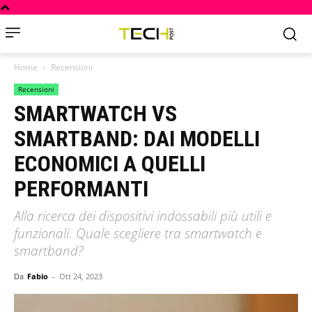
Home
Recensioni
Recensioni
SMARTWATCH VS
SMARTBAND: DAI MODELLI
ECONOMICI A QUELLI
PERFORMANTI
Alla ricerca dei dispositivi indossabili più utili e
funzionali. Quale scegliere tra smartwatch e
smartband?
Da
Fabio
-
Ott 24, 2023