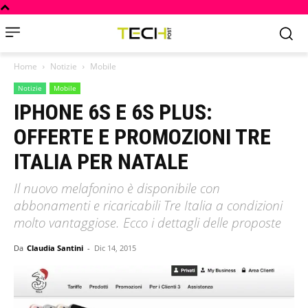
Home
Notizie
Mobile
Notizie
Mobile
IPHONE 6S E 6S PLUS:
OFFERTE E PROMOZIONI TRE
ITALIA PER NATALE
Il nuovo melafonino è disponibile con
abbonamenti e ricaricabili Tre Italia a condizioni
molto vantaggiose. Ecco i dettagli delle proposte
Da
Claudia Santini
-
Dic 14, 2015