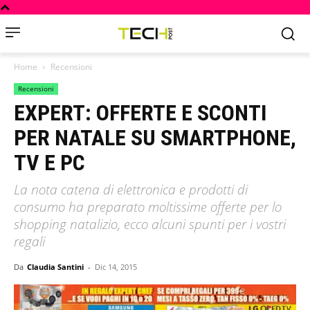
Home
Recensioni
Recensioni
EXPERT: OFFERTE E SCONTI
PER NATALE SU SMARTPHONE,
TV E PC
La nota catena di elettronica e prodotti di
consumo ha preparato moltissime offerte per lo
shopping natalizio, ecco alcuni spunti per i vostri
regali
Da
Claudia Santini
-
Dic 14, 2015