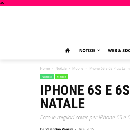
NOTIZIE
WEB & SOC
Home
Notizie
Mobile
iPhone 6S e 6S Plus: Le m
Notizie
Mobile
IPHONE 6S E 6S
NATALE
Ecco le migliori cover per iPhone 6S e
Da
Valentina Vanzini
-
Dic 6, 2015