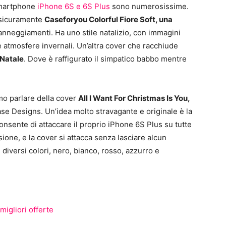
 smartphone
iPhone 6S e 6S Plus
sono numerosissime.
 sicuramente
Caseforyou Colorful Fiore Soft, una
danneggiamenti. Ha uno stile natalizio, con immagini
he atmosfere invernali. Un’altra cover che racchiude
 Natale
. Dove è raffigurato il simpatico babbo mentre
mo parlare della cover
All I Want For Christmas Is You,
se Designs. Un’idea molto stravagante e originale è la
nsente di attaccare il proprio iPhone 6S Plus su tutte
ione, e la cover si attacca senza lasciare alcun
diversi colori, nero, bianco, rosso, azzurro e
igliori offerte