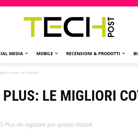
IAL MEDIA
MOBILE
RECENSIONI & PRODOTTI
B
igliori cover per Natale
 PLUS: LE MIGLIORI C
 6S Plus da regalare per questo Natale.