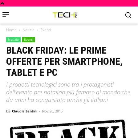
Home
Notizie
Eventi
Notizie
Eventi
BLACK FRIDAY: LE PRIME
OFFERTE PER SMARTPHONE,
TABLET E PC
I prodotti tecnologici sono tra i protagonisti
dell'evento pre natalizio più famoso al mondo che
da anni ha conquistato anche gli italiani
Da
Claudia Santini
-
Nov 26, 2015