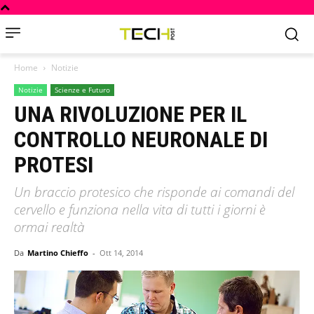
Home
Notizie
Notizie
Scienze e Futuro
UNA RIVOLUZIONE PER IL
CONTROLLO NEURONALE DI
PROTESI
Un braccio protesico che risponde ai comandi del
cervello e funziona nella vita di tutti i giorni è
ormai realtà
Da
Martino Chieffo
-
Ott 14, 2014