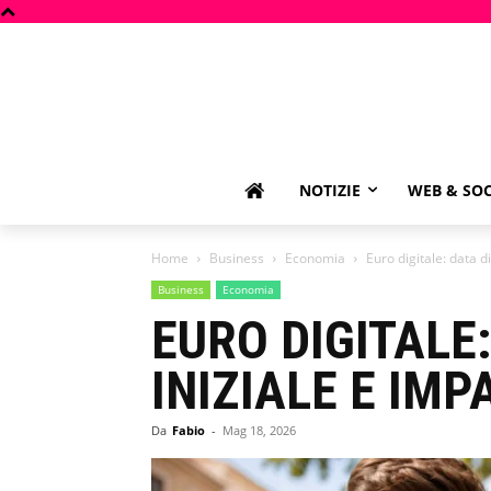
NOTIZIE
WEB & SOC
Home
Business
Economia
Euro digitale: data d
Business
Economia
EURO DIGITALE
INIZIALE E IM
Da
Fabio
-
Mag 18, 2026