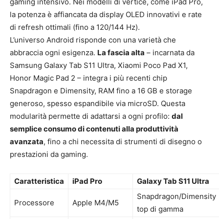
gaming intensivo. Nei modelli di vertice, come iPad Pro,
la potenza è affiancata da display OLED innovativi e rate
di refresh ottimali (fino a 120/144 Hz).
L’universo Android risponde con una varietà che
abbraccia ogni esigenza.
La fascia alta
– incarnata da
Samsung Galaxy Tab S11 Ultra, Xiaomi Poco Pad X1,
Honor Magic Pad 2 – integra i più recenti chip
Snapdragon e Dimensity, RAM fino a 16 GB e storage
generoso, spesso espandibile via microSD. Questa
modularità permette di adattarsi a ogni profilo:
dal
semplice consumo di contenuti alla produttività
avanzata
, fino a chi necessita di strumenti di disegno o
prestazioni da gaming.
Caratteristica
iPad Pro
Galaxy Tab S11 Ultra
Snapdragon/Dimensity
Processore
Apple M4/M5
top di gamma