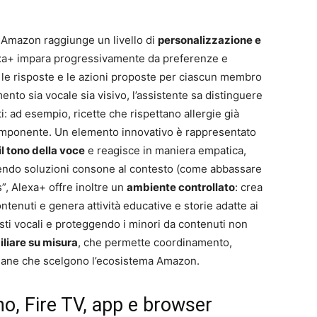
i Amazon raggiunge un livello di
personalizzazione e
xa+ impara progressivamente da preferenze e
o le risposte e le azioni proposte per ciascun membro
mento sia vocale sia visivo, l’assistente sa distinguere
i: ad esempio, ricette che rispettano allergie già
 componente. Un elemento innovativo è rappresentato
l tono della voce
e reagisce in maniera empatica,
endo soluzioni consone al contesto (come abbassare
ds”, Alexa+ offre inoltre un
ambiente controllato
: crea
 contenuti e genera attività educative e storie adatte ai
uisti vocali e proteggendo i minori da contenuti non
iliare su misura
, che permette coordinamento,
aliane che scelgono l’ecosistema Amazon.
cho, Fire TV, app e browser