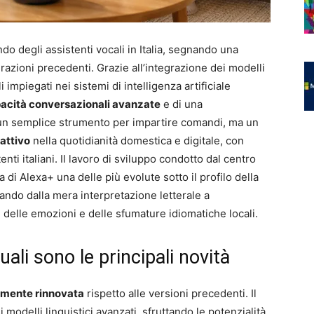
o degli assistenti vocali in Italia, segnando una
razioni precedenti. Grazie all’integrazione dei modelli
i impiegati nei sistemi di intelligenza artificiale
acità conversazionali avanzate
e di una
un semplice strumento per impartire comandi, ma un
attivo
nella quotidianità domestica e digitale, con
nti italiani. Il lavoro di sviluppo condotto dal centro
 di Alexa+ una delle più evolute sotto il profilo della
ndo dalla mera interpretazione letterale a
 delle emozioni e delle sfumature idiomatiche locali.
li sono le principali novità
amente rinnovata
rispetto alle versioni precedenti. Il
 modelli linguistici avanzati, sfruttando le potenzialità