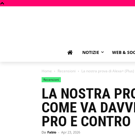
NOTIZIE
WEB & SOC
Home
Recensioni
La nostra prova di Alexa+ (Plus) 
Recensioni
LA NOSTRA PRO
COME VA DAVVE
PRO E CONTRO
Da
Fabio
-
Apr 23, 2026