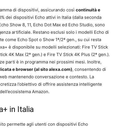
gamma di dispositivi, assicurando così
continuità e
% dei dispositivi Echo attivi in Italia (dalla seconda
 Echo Show 8, 11, Echo Dot Max ed Echo Studio, sono
igenza artificiale. Restano esclusi solo i modelli Echo di
te come Echo Spot o Show 1ª/2ª gen., su cui resta
lexa+ è disponibile su modelli selezionati: Fire TV Stick
tick 4K Max (2ª gen.) e Fire TV Stick 4K Plus (2ª gen.).
erze parti è in programma nei prossimi mesi. Inoltre,
icata e browser (al sito alexa.com)
, consentendo di
al web mantenendo conversazione e contesto. La
etizza l’obiettivo di offrire assistenza intelligente
o dell’ecosistema Amazon.
+ in Italia
uito permette agli utenti con dispositivi Echo