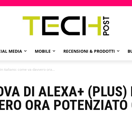
IAL MEDIA
MOBILE
RECENSIONI & PRODOTTI
B
in italiano: come va davvero ora...
VA DI ALEXA+ (PLUS) 
RO ORA POTENZIATO C