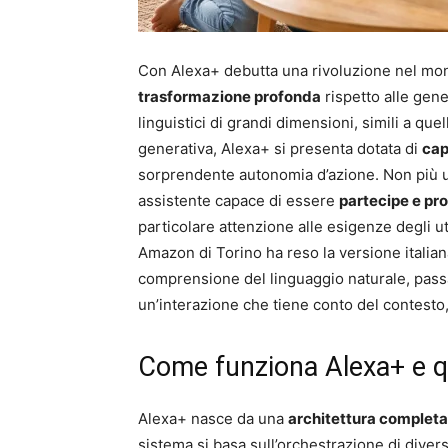
Con Alexa+ debutta una rivoluzione nel mond
trasformazione profonda
rispetto alle gene
linguistici di grandi dimensioni, simili a quell
generativa, Alexa+ si presenta dotata di
cap
sorprendente autonomia d’azione. Non più 
assistente capace di essere
partecipe e pro
particolare attenzione alle esigenze degli ute
Amazon di Torino ha reso la versione italiana
comprensione del linguaggio naturale, passa
un’interazione che tiene conto del contesto,
Come funziona Alexa+ e qua
Alexa+ nasce da una
architettura complet
sistema si basa sull’orchestrazione di diversi