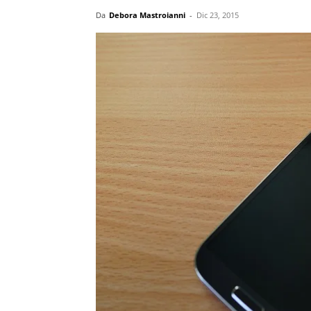
Da
Debora Mastroianni
-
Dic 23, 2015