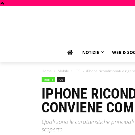
NOTIZIE
WEB & SOC
Home
Mobile
iOS
iPhone ricondizionati o rige
Mobile
iOS
IPHONE RICOND
CONVIENE COM
Quali sono le caratteristiche principa
scoperto.