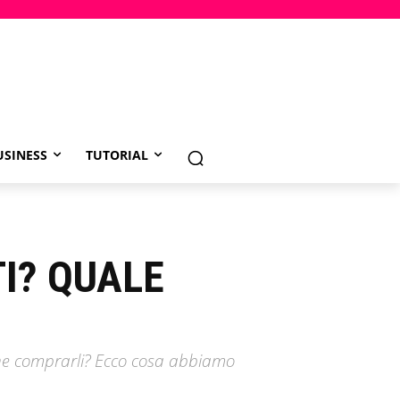
USINESS
TUTORIAL
TI? QUALE
iene comprarli? Ecco cosa abbiamo