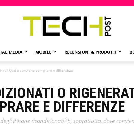
IAL MEDIA
MOBILE
RECENSIONI & PRODOTTI
B
nerati? Quale conviene comprare e differenze
IZIONATI O RIGENERA
PRARE E DIFFERENZE
li degli iPhone ricondizionati? E, soprattutto, dove conv