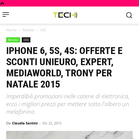
Home
Mobile
iOS
Mobile
iOS
IPHONE 6, 5S, 4S: OFFERTE E
SCONTI UNIEURO, EXPERT,
MEDIAWORLD, TRONY PER
NATALE 2015
Imperdibili promozioni nelle catene di elettronica,
ecco i migliori prezzi per mettere sotto l'albero un
melafonino
Da
Claudia Santini
-
Dic 22, 2015