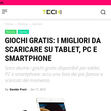
Home
Notizie
Games
Notizie
Games
GIOCHI GRATIS: I MIGLIORI DA
SCARICARE SU TABLET, PC E
SMARTPHONE
Sono decine i giochi gratis disponibili per tablet,
PC e smartphone: ecco una lista dei più famosi e
scaricati del momento.
Da
Davide Preti
-
Set 17, 2015