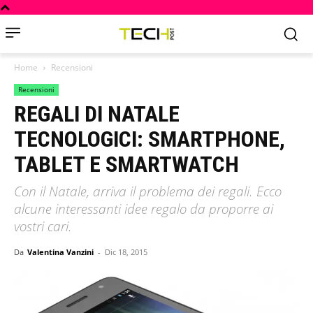
Home
Recensioni
Recensioni
REGALI DI NATALE
TECNOLOGICI: SMARTPHONE,
TABLET E SMARTWATCH
Con il Natale, arriva il problema dei regali. Ecco
alcune interessanti idee regalo da proporre ai
vostri cari.
Da
Valentina Vanzini
-
Dic 18, 2015