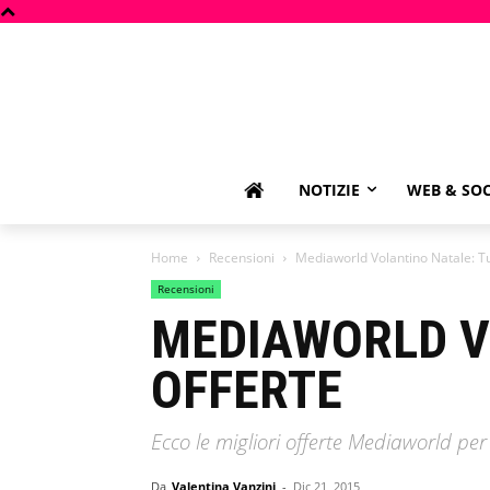
NOTIZIE
WEB & SOC
Home
Recensioni
Mediaworld Volantino Natale: Tut
Recensioni
MEDIAWORLD V
OFFERTE
Ecco le migliori offerte Mediaworld pe
Da
Valentina Vanzini
-
Dic 21, 2015