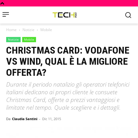
Home
Notizie
Mobile
Notizie
Mobile
CHRISTMAS CARD: VODAFONE
VS WIND, QUAL È LA MIGLIORE
OFFERTA?
Durante il periodo natalizio gli operatori telefonici
italiani dedicano ai propri cliente le consuete
Christmas Card, offerte a prezzi vantaggiosi e
limitate nel tempo. Quale scegliere e i dettagli.
Da
Claudia Santini
-
Dic 11, 2015