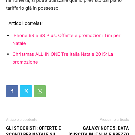
nell’offerta, si potrà utilizzare quello previsto dal piano
tariffario già in possesso.
Articoli correlati:
iPhone 6S e 6S Plus: Offerte e promozioni Tim per
Natale
Christmas ALL-IN ONE Tre Italia Natale 2015: La
promozione
Articolo precedente
Prossimo articolo
GLI STOCKISTI: OFFERTE E
GALAXY NOTE 5: DATA
SCONTI PER NATALE SU
D’USCITA IN ITALIA E PREZZO