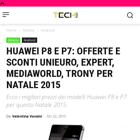
Home
Mobile
Android
Mobile
Android
HUAWEI P8 E P7: OFFERTE E
SCONTI UNIEURO, EXPERT,
MEDIAWORLD, TRONY PER
NATALE 2015
Ecco i migliori prezzi dei modelli Huawei P8 e P7
per questo Natale 2015.
Da
Valentina Vanzini
-
Dic 22, 2015