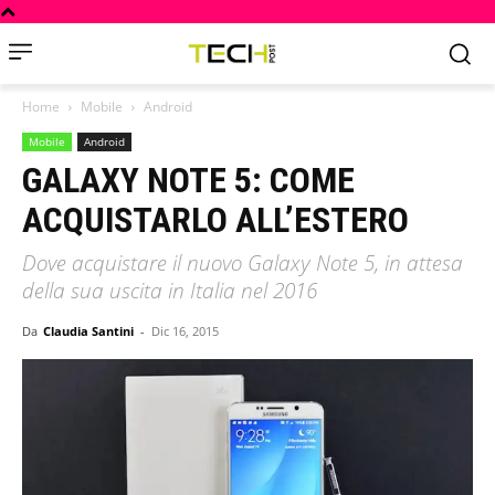
Home
Mobile
Android
Mobile
Android
GALAXY NOTE 5: COME
ACQUISTARLO ALL’ESTERO
Dove acquistare il nuovo Galaxy Note 5, in attesa
della sua uscita in Italia nel 2016
Da
Claudia Santini
-
Dic 16, 2015