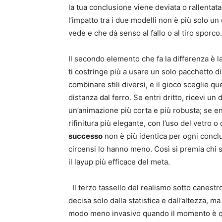
la tua conclusione viene deviata o rallenta
l’impatto tra i due modelli non è più solo u
vede e che dà senso al fallo o al tiro sporco.
Il secondo elemento che fa la differenza è 
ti costringe più a usare un solo pacchetto di
combinare stili diversi, e il gioco sceglie q
distanza dal ferro. Se entri dritto, ricevi u
un’animazione più corta e più robusta; se entr
rifinitura più elegante, con l’uso del vetro 
successo
non è più identica per ogni conclu
circensi lo hanno meno. Così si premia chi s
il layup più efficace del meta.
Il terzo tassello del realismo sotto canestr
decisa solo dalla statistica e dall’altezza, m
modo meno invasivo quando il momento è quel