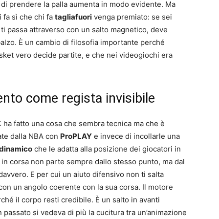
tà di prendere la palla aumenta in modo evidente. Ma
 fa sì che chi fa
tagliafuori
venga premiato: se sei
n ti passa attraverso con un salto magnetico, deve
balzo. È un cambio di filosofia importante perché
sket vero decide partite, e che nei videogiochi era
nto come regista invisibile
 2K ha fatto una cosa che sembra tecnica ma che è
rate dalla NBA con
ProPLAY
e invece di incollarle una
dinamico
che le adatta alla posizione dei giocatori in
 in corsa non parte sempre dallo stesso punto, ma dal
davvero. E per cui un aiuto difensivo non ti salta
 con un angolo coerente con la sua corsa. Il motore
hé il corpo resti credibile. È un salto in avanti
in passato si vedeva di più la cucitura tra un’animazione