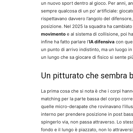
un nuovo sport dentro al gioco. Per anni, an
sempre qualcosa di un po’ artificiale: gioca
rispettavano davvero l’angolo del difensore,
posizione. Nel 2025 la squadra ha cambiato
movimento
e al sistema di collisione, poi h
infine ha fatto parlare l’
IA difensiva
con quest
un punto di arrivo indistinto, ma un luogo i
un lungo che sa giocare di fisico si sente pi
Un pitturato che sembra 
La prima cosa che si nota è che i corpi hann
matching per la parte bassa del corpo corre
quelle micro-derapate che rovinavano l’illu
interno per prendere posizione in post basso
spingerlo via, non passa attraverso. Lo stes
fondo e il lungo è piazzato, non lo attraver