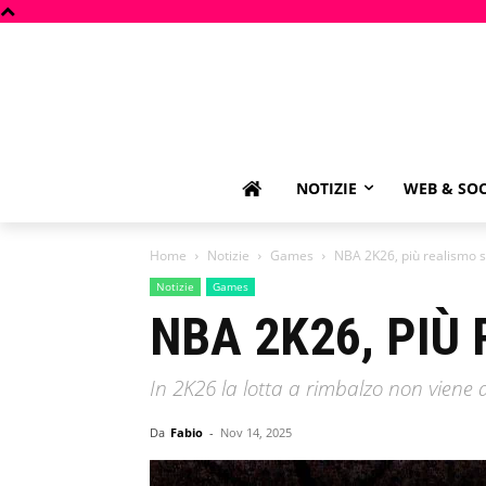
NOTIZIE
WEB & SOC
Home
Notizie
Games
NBA 2K26, più realismo s
Notizie
Games
NBA 2K26, PIÙ
In 2K26 la lotta a rimbalzo non viene 
Da
Fabio
-
Nov 14, 2025