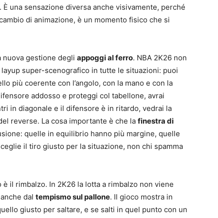
ta. È una sensazione diversa anche visivamente, perché
n cambio di animazione, è un momento fisico che si
la nuova gestione degli
appoggi al ferro
. NBA 2K26 non
 layup super-scenografico in tutte le situazioni: puoi
uello più coerente con l’angolo, con la mano e con la
n difensore addosso e proteggi col tabellone, avrai
i in diagonale e il difensore è in ritardo, vedrai la
o del reverse. La cosa importante è che la
finestra di
sione: quelle in equilibrio hanno più margine, quelle
ceglie il tiro giusto per la situazione, non chi spamma
o è il rimbalzo. In 2K26 la lotta a rimbalzo non viene
a anche dal
tempismo sul pallone
. Il gioco mostra in
lo giusto per saltare, e se salti in quel punto con un