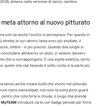
 2K26, almeno nella versione di lancio, sembra
 meta attorno al nuovo pitturato
a solo se anche l’occhio lo percepisce. Per questo in
 stretta, le luci dentro l’area sono più studiate, il
scoli, ombre – è più preciso. Quando due lunghi si
a concludere attraverso un aiuto, si vedono davvero
me che si sovrappongono. È una scelta estetica, certo,
: quello che stai facendo lì sotto conta, è la parte più
 ha senso anche creare build che vivono nel pitturato.
uoli meno stereotipati: non solo la solita point guard
 il centro che rolla forte e chiude, il lungo che prende
o
MyTEAM
introduce carte con badge pensati per finire