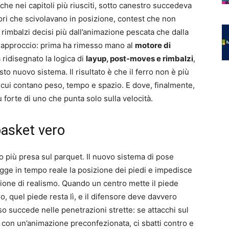
che nei capitoli più riusciti, sotto canestro succedeva
tori che scivolavano in posizione, contest che non
 rimbalzi decisi più dall’animazione pescata che dalla
 approccio: prima ha rimesso mano al
motore di
a ridisegnato la logica di
layup, post-moves e rimbalzi
,
o nuovo sistema. Il risultato è che il ferro non è più
n cui contano peso, tempo e spazio. E dove, finalmente,
ù forte di uno che punta solo sulla velocità.
basket vero
o più presa sul parquet. Il nuovo sistema di pose
gge in tempo reale la posizione dei piedi e impedisce
sione di realismo. Quando un centro mette il piede
, quel piede resta lì, e il difensore deve davvero
so succede nelle penetrazioni strette: se attacchi sul
si con un’animazione preconfezionata, ci sbatti contro e