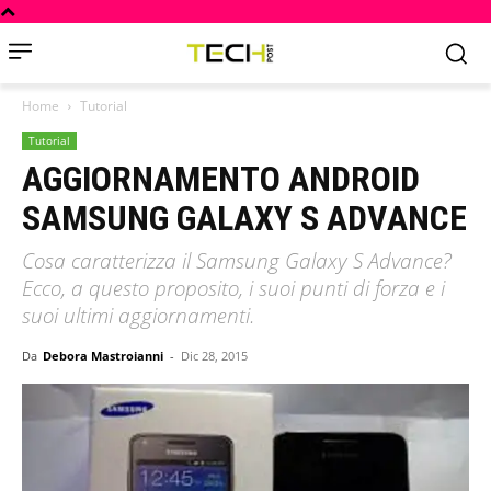
Home
Tutorial
Tutorial
AGGIORNAMENTO ANDROID
SAMSUNG GALAXY S ADVANCE
Cosa caratterizza il Samsung Galaxy S Advance?
Ecco, a questo proposito, i suoi punti di forza e i
suoi ultimi aggiornamenti.
Da
Debora Mastroianni
-
Dic 28, 2015