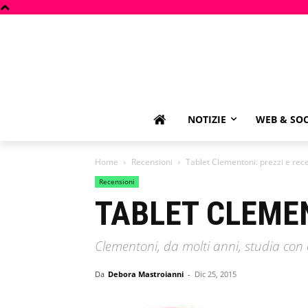
NOTIZIE
WEB & SOC
Home
Recensioni
Tablet Clementoni: prezzi e rec
Recensioni
TABLET CLEMEN
Clementoni, da molti anni, studia con c
Da
Debora Mastroianni
-
Dic 25, 2015