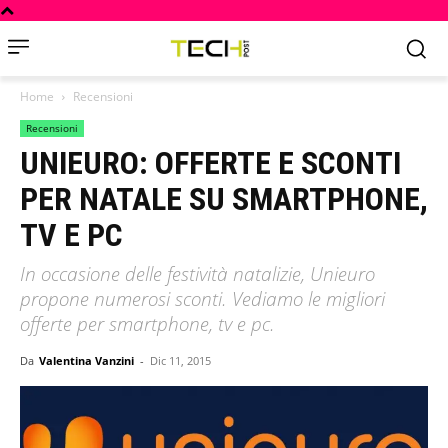
Home
Recensioni
Recensioni
UNIEURO: OFFERTE E SCONTI
PER NATALE SU SMARTPHONE,
TV E PC
In occasione delle festività natalizie, Unieuro
propone numerosi sconti. Vediamo le migliori
offerte per smartphone, tv e pc.
Da
Valentina Vanzini
-
Dic 11, 2015