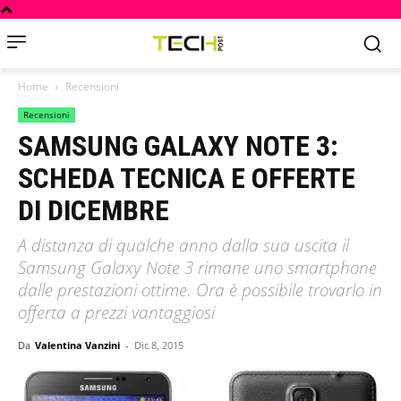
Home
Recensioni
Recensioni
SAMSUNG GALAXY NOTE 3:
SCHEDA TECNICA E OFFERTE
DI DICEMBRE
A distanza di qualche anno dalla sua uscita il
Samsung Galaxy Note 3 rimane uno smartphone
dalle prestazioni ottime. Ora è possibile trovarlo in
offerta a prezzi vantaggiosi
Da
Valentina Vanzini
-
Dic 8, 2015