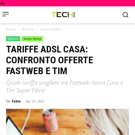
Home
Notizie
Smart Home
Notizie
Smart Home
TARIFFE ADSL CASA:
CONFRONTO OFFERTE
FASTWEB E TIM
Quale tariffa scegliere tra Fastweb Nexxt Casa e
Tim Super Fibra
Da
Fabio
-
Apr 27, 2021