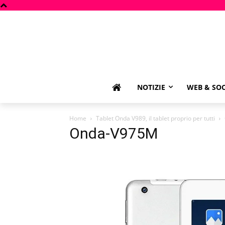
NOTIZIE
WEB & SOC
Home
Tablet Onda V989, il tablet proprio per tutti
Onda-V975M