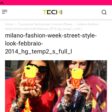
Home
5 accessori fashion per il vostro iPhone
milano-fashion-
week-street-style-look-febbraio-2014_hg_temp2_s_full_l
milano-fashion-week-street-style-
look-febbraio-
2014_hg_temp2_s_full_l